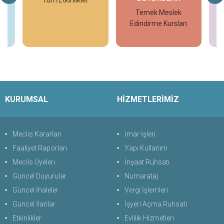
V7
Tüm Etkinlikler
T
Temek Meslek
Edindirme Kursları
İncele
İncele
KURUMSAL
HİZMETLERİMİZ
Meclis Kararları
İmar İşleri
Faaliyet Raporları
Yapı Kullanım
Meclis Üyeleri
İnşaat Ruhsatı
Güncel Duyurular
Numarataj
Güncel İhaleler
Vergi İşlemleri
Güncel İlanlar
İşyeri Açma Ruhsatı
Etkinlikler
Evlilik Hizmetleri