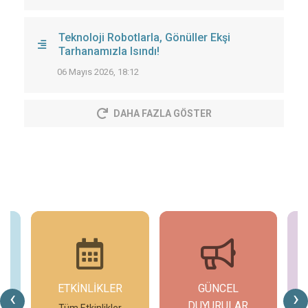
Teknoloji Robotlarla, Gönüller Ekşi
Tarhanamızla Isındı!
06 Mayıs 2026, 18:12
DAHA FAZLA GÖSTER
ETKİNLİKLER
GÜNCEL
G
‹
›
DUYURULAR