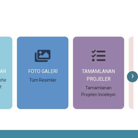
İ
TAMAMLANAN
DEVAM EDEN
G
›
PROJELER
PROJELER
r
Tamamlanan
Devam Eden Projeleri
Projeleri İnceleyin
İnceleyin
İncele
İncele