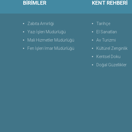
BİRİMLER
KENT REHBERİ
Zabıta Amirliği
Tarihçe
Yazı İşleri Müdürlüğü
El Sanatları
Mali Hizmetler Müdürlüğü
Av Turizmi
Fen İşleri İmar Müdürlüğü
Kültürel Zenginlik
Kentsel Doku
Doğal Güzellikler