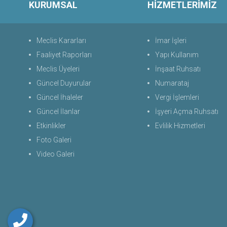
KURUMSAL
HİZMETLERİMİZ
Meclis Kararları
İmar İşleri
Faaliyet Raporları
Yapı Kullanım
Meclis Üyeleri
İnşaat Ruhsatı
Güncel Duyurular
Numarataj
Güncel İhaleler
Vergi İşlemleri
Güncel İlanlar
İşyeri Açma Ruhsatı
Etkinlikler
Evlilik Hizmetleri
Foto Galeri
Video Galeri