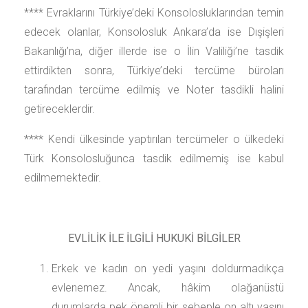
**** Evraklarını Türkiye’deki Konsolosluklarından temin
edecek olanlar, Konsolosluk Ankara’da ise Dışişleri
Bakanlığı’na, diğer illerde ise o İlin Valiliği’ne tasdik
ettirdikten sonra, Türkiye’deki tercüme büroları
tarafından tercüme edilmiş ve Noter tasdikli halini
getireceklerdir.
**** Kendi ülkesinde yaptırılan tercümeler o ülkedeki
Türk Konsolosluğunca tasdik edilmemiş ise kabul
edilmemektedir.
EVLİLİK İLE İLGİLİ HUKUKİ BİLGİLER
Erkek ve kadın on yedi yaşını doldurmadıkça
evlenemez. Ancak, hâkim olağanüstü
durumlarda pek önemli bir sebeple on altı yaşını