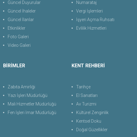
Güncel Duyurular
Numarataj
Güncel İhaleler
Vergi İşlemleri
Güncel İlanlar
İşyeri Açma Ruhsatı
Etkinlikler
Evlilik Hizmetleri
Foto Galeri
Video Galeri
BİRİMLER
KENT REHBERİ
Zabıta Amirliği
Tarihçe
Yazı İşleri Müdürlüğü
El Sanatları
Mali Hizmetler Müdürlüğü
Av Turizmi
Fen İşleri İmar Müdürlüğü
Kültürel Zenginlik
Kentsel Doku
Doğal Güzellikler