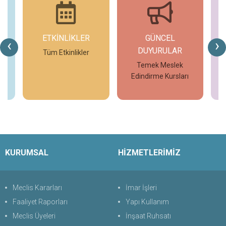
ETKİNLİKLER
GÜNCEL
G
‹
›
DUYURULAR
V7
Tüm Etkinlikler
T
Temek Meslek
Edindirme Kursları
İncele
İncele
KURUMSAL
HİZMETLERİMİZ
Meclis Kararları
İmar İşleri
Faaliyet Raporları
Yapı Kullanım
Meclis Üyeleri
İnşaat Ruhsatı