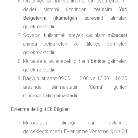
İbradı İlçe sınırlarında ikamet etmeyen çiftler e-
devlet sistemi üzerinden
Yerleşim Yeri
Belgelerini (ikametgâh adresini)
almaları
gerekmektedir.
Soyadını kullanmak isteyen kadınların
müracaat
anında
belirtmeleri ve dilekçe vermeleri
gerekmektedir.
Müracaata, evlenecek çiftlerin
birlikte
gelmeleri
gerekmektedir.
Başvurular saat 09:00 – 12:00 ve 13:30 – 16:30
arasında alınmaktadır. “
Cuma
” günleri
müracaat
alınmamaktadır.
Evlenme İle İlgili Ek Bilgiler:
Müracaatın alındığı gün evlenme
gerçekleştirilmez.( Evlendirme Yönetmeliğinin 24