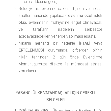
üncü maddesine göre)
Belediyemiz evlenme salonu dışında ve mesai
saatleri haricinde yapılacak
evlenme özel istek
olup,
evlenmenin mahiyetine engel olmayacak
ve tarafların iradelerini serbestçe
açıklayabilecekleri yerlerde yapılması esastır.
Nikâhın herhangi bir nedenle
İPTALİ veya
ERTELENMESİ
durumunda, çiftlerden birinin
nikâh tarihinden 2 gün önce Evlendirme
Memurluğumuza dilekçe ile müracaat etmesi
zorunludur.
YABANCI ÜLKE VATANDAŞLARI İÇİN GEREKLİ
BELGELER
DOĞUM BELGESİ:
Ülkesi Avrupa Birliğine bağlı