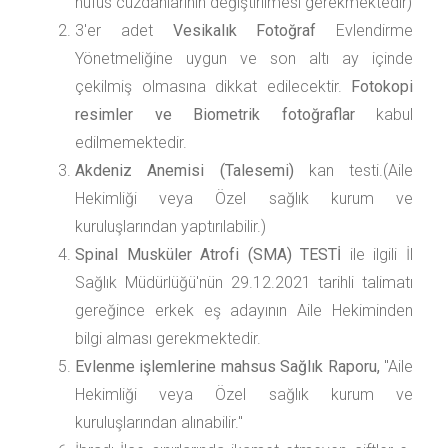
nüfus cüzdanlarının değiştirilmesi gerekmektedir)
3'er adet
Vesikalık Fotoğraf
Evlendirme
Yönetmeliğine uygun ve son altı ay içinde
çekilmiş olmasına dikkat edilecektir.
Fotokopi
resimler ve Biometrik fotoğraflar
kabul
edilmemektedir.
Akdeniz Anemisi (Talesemi)
kan testi.(Aile
Hekimliği veya Özel sağlık kurum ve
kuruluşlarından yaptırılabilir.)
Spinal Musküler Atrofi (SMA) TESTİ
ile ilgili İl
Sağlık Müdürlüğü'nün 29.12.2021 tarihli talimatı
gereğince erkek eş adayının Aile Hekiminden
bilgi alması gerekmektedir.
Evlenme işlemlerine mahsus Sağlık Raporu,
"Aile
Hekimliği veya Özel sağlık kurum ve
kuruluşlarından alınabilir."