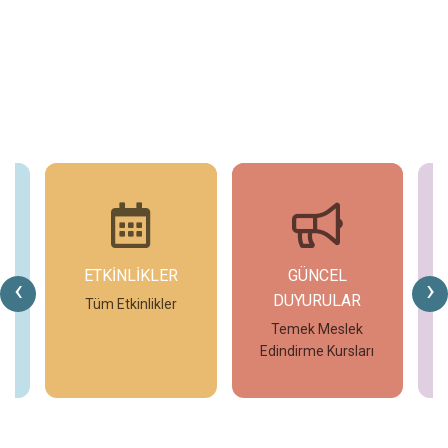
ETKİNLİKLER
GÜNCEL
G
‹
›
DUYURULAR
V7
Tüm Etkinlikler
T
Temek Meslek
Edindirme Kursları
İncele
İncele