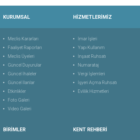
KURUMSAL
HİZMETLERİMİZ
Meclis Kararları
İmar İşleri
Faaliyet Raporları
Yapı Kullanım
Meclis Üyeleri
İnşaat Ruhsatı
Güncel Duyurular
Numarataj
Güncel İhaleler
Vergi İşlemleri
Güncel İlanlar
İşyeri Açma Ruhsatı
Etkinlikler
Evlilik Hizmetleri
Foto Galeri
Video Galeri
BİRİMLER
KENT REHBERİ